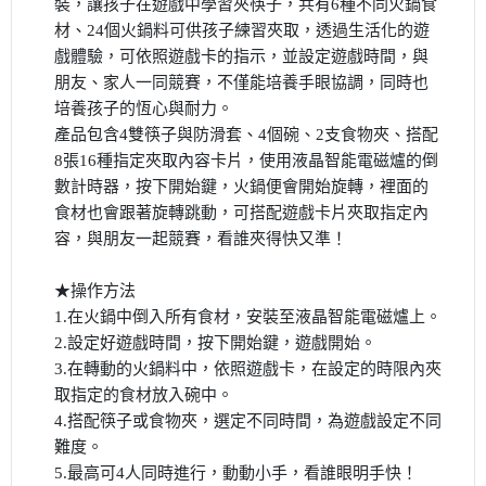
裝，讓孩子在遊戲中學習夾筷子，共有6種不同火鍋食
材、24個火鍋料可供孩子練習夾取，透過生活化的遊
戲體驗，可依照遊戲卡的指示，並設定遊戲時間，與
朋友、家人一同競賽，不僅能培養手眼協調，同時也
培養孩子的恆心與耐力。
產品包含4雙筷子與防滑套、4個碗、2支食物夾、搭配
8張16種指定夾取內容卡片，使用液晶智能電磁爐的倒
數計時器，按下開始鍵，火鍋便會開始旋轉，裡面的
食材也會跟著旋轉跳動，可搭配遊戲卡片夾取指定內
容，與朋友一起競賽，看誰夾得快又準！
★操作方法
1.在火鍋中倒入所有食材，安裝至液晶智能電磁爐上。
2.設定好遊戲時間，按下開始鍵，遊戲開始。
3.在轉動的火鍋料中，依照遊戲卡，在設定的時限內夾
取指定的食材放入碗中。
4.搭配筷子或食物夾，選定不同時間，為遊戲設定不同
難度。
5.最高可4人同時進行，動動小手，看誰眼明手快！