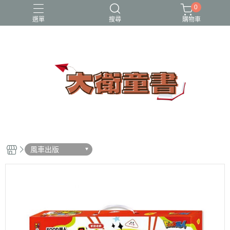
0
選單
搜尋
購物車
小牛頓科學讚
百科
立體書
端午節
節日繪本
風車出版