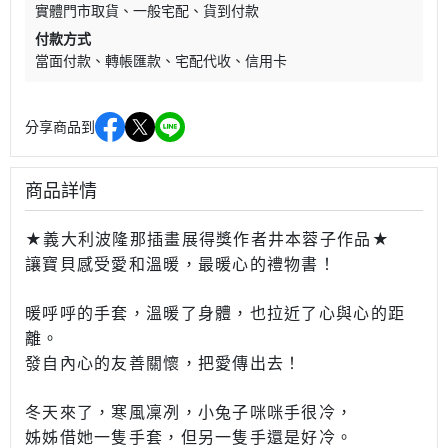
實體門市取貨
一般宅配
貨到付款
付款方式
當面付款
轉帳匯款
宅配代收
信用卡
分享商品到
商品詳情
★義大利波隆那插畫展得獎作者井本蓉子作品★
讓寶貝感受愛和溫暖，最暖心的禮物書！
暖呼呼的手套，溫暖了身體，也拉近了心與心的距
離。
發自內心的友善關懷，把愛傳出去！
冬天來了，寒風凜冽，小兔子咪咪手很冷，
姊姊借她一隻手套，但另一隻手還是好冷。