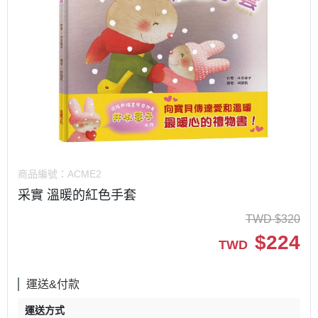
商品編號：
ACME2
采實 溫暖的紅色手套
TWD
$
320
$
224
TWD
運送&付款
運送方式