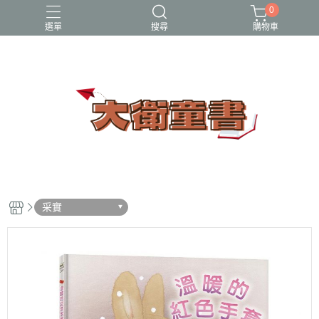
0
選單
搜尋
購物車
小牛頓科學讚
百科
立體書
端午節
節日繪本
采實