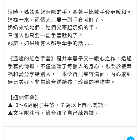
這時，姊姊牽起咪咪的手，牽著手比戴手套更暖和。
這樣一來，兩個人只要一副手套就好了。
奶奶來接她們，她們又牽起奶奶的手，
三個人也只要一副手套就夠了。
那麼，如果所有人都手牽手的話……
《溫暖的紅色手套》是井本蓉子又一暖心之作。透過
手套的傳遞，不僅溫暖了每個人的身心，也樂於把幸
福和愛分享給別人，一本令寶貝笑容滿面、內心感到
無比美好、非常適合送給孩子珍藏的禮物書。
【適讀年齡】
▲ 3～6歲親子共讀，７歲以上自己閱讀。
▲文字附注音，適合孩子自己練習讀。