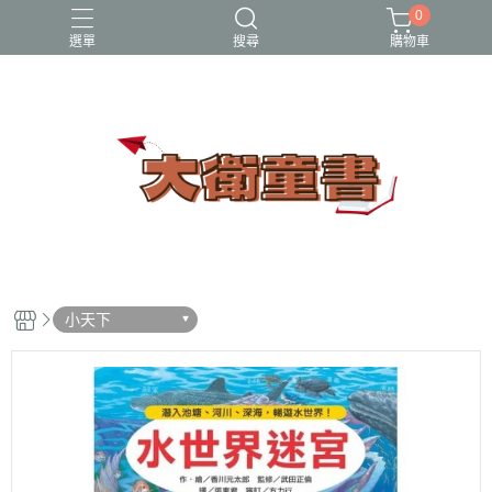
0
選單
搜尋
購物車
小牛頓科學讚
百科
立體書
端午節
節日繪本
小天下