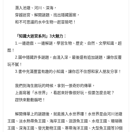
潛入池塘、河川、深海，
穿越迷宮、解開謎題、找出隱藏圖案，
和不可思議的水中生物一起冒險吧！
「知識大迷宮系列」3大魅力：
1.一邊遊戲、一邊解謎，學習生物、歷史、自然、文學知識，超
酷！
2.圖中隱藏許多謎題，由淺入深，最後還有追加謎題，讓你反覆
玩不膩！
3.書中充滿豐富有趣的小知識，讓你忍不住想和家人朋友分享！
我們到海生館玩的時候，拿到一張奇妙的傳單，
上面寫著「水世界」，看起來好像很好玩，但要怎麼去呢？
趕快來動動腦吧！
解開傳單上的謎題後，就能進入水世界嘍！水世界是由河川池塘
王國、淡水熱帶魚王國、海岸王國、洄游魚王國、水母王國、珊瑚礁
王國、深海王國、發光動物王國、寒帶海洋王國、大型魚王國等10個