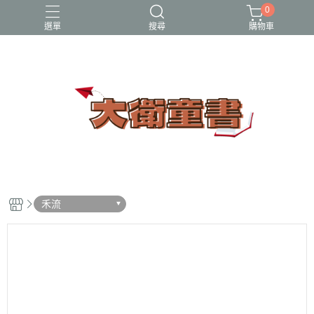
0
選單
搜尋
購物車
小牛頓科學讚
百科
立體書
端午節
節日繪本
禾流