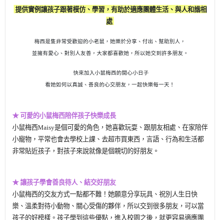
提供實例讓孩子跟著模仿、學習，有助於適應團體生活、與人和諧相
處
梅西是隻非常受歡迎的小老鼠，
她樂於分享、付出、幫助別人，
並擁有愛心、對別人友善，
大家都喜歡她，所以她交到許多朋友。
快來加入小鼠梅西的開心小日子
看她如何以真誠、善良的心交朋友，
一起快樂每一天！
★ 可愛的小鼠梅西陪伴孩子快樂成長
小鼠梅西
Maisy
是個可愛的角色，她喜歡玩耍、跟朋友相處、在家陪伴
小寵物，平常也會去學校上課、去超市買東西，言語、行為和生活都
非常貼近孩子，對孩子來說就像是個親切的好朋友。
★ 讓孩子學會善良待人、結交好朋友
小鼠梅西的交友方式一點都不難！她願意分享玩具、祝別人生日快
樂、溫柔對待小動物、關心受傷的夥伴，所以交到很多朋友，可以當
孩子的好榜樣。孩子學到這些優點，進入校園之後，就更容易適應團