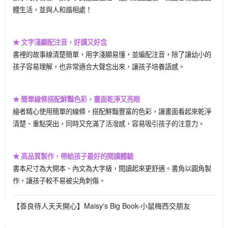
體生活，並與人和諧相處！
★ 文字淺顯配注音，好讀又好念
書裡的故事線清楚簡單，用字淺顯易懂，並編配注音，除了讓幼小的
孩子容易理解，也非常適合大聲念出來，讓孩子培養語感。
★ 簡單線條搭配鮮豔色彩，畫面乾淨又亮眼
繪者精心使用簡單的線條，搭配鮮豔豐富的色彩，讓畫面看起來乾淨
清楚、重點突出，同時又充滿了活潑感，容易吸引孩子的注意力。
★ 高品質製作，帶給孩子最好的閱讀體驗
書本尺寸為大開本、內文為大字級，閱讀起來更舒適。書角以圓角製
作，讓孩子較不易被尖角刺傷。
【善良待人天天開心】Maisy's Big Book-小鼠梅西交朋友