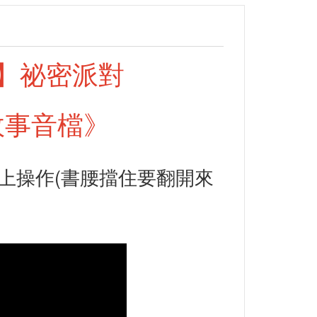
】祕密派對
故事音檔》
線上操作(書腰擋住要翻開來