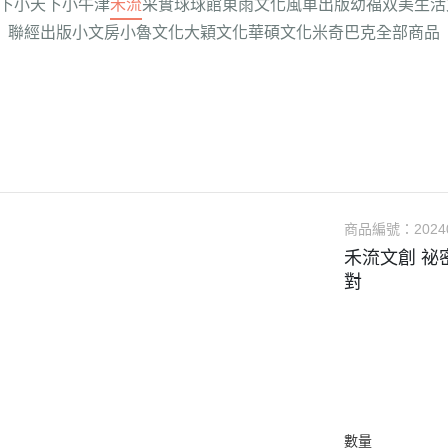
下
小天下
小牛津
禾流
采實
球球館
東雨文化
風車出版
幼福
双美生活
聯經出版
小文房
小魯文化
大穎文化
華碩文化
米奇巴克
全部商品
商品編號：
2024
禾流文創 祕
對
數量