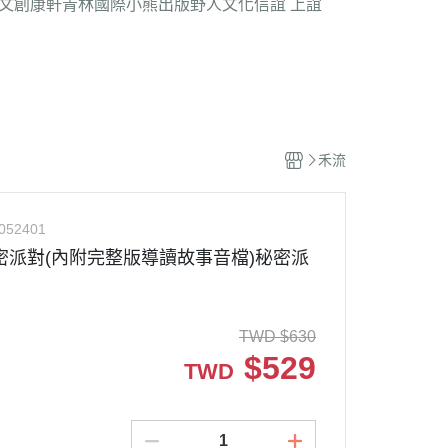
文創
康軒
青林國際
小熊出版
野人文化
信誼 上誼
禾流
052401
密派對(內附完整版導讀故事音檔)秘密派
TWD
$
630
$
529
TWD