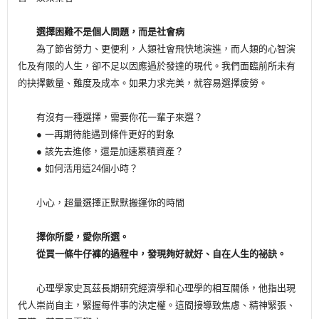
選擇困難不是個人問題，而是社會病
為了節省勞力、更便利，人類社會飛快地演進，而人類的心智演
化及有限的人生，卻不足以因應過於發達的現代。我們面臨前所未有
的抉擇數量、難度及成本。如果力求完美，就容易選擇疲勞。
有沒有一種選擇，需要你花一輩子來選？
● 一再期待能遇到條件更好的對象
● 該先去進修，還是加速累積資產？
● 如何活用這24個小時？
小心，超量選擇正默默搬運你的時間
擇你所愛，愛你所選。
從買一條牛仔褲的過程中，發現夠好就好、自在人生的祕訣。
心理學家史瓦茲長期研究經濟學和心理學的相互關係，他指出現
代人崇尚自主，緊握每件事的決定權。這間接導致焦慮、精神緊張、