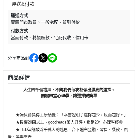
運送&付款
運送方式
實體門市取貨
一般宅配
貨到付款
付款方式
當面付款
轉帳匯款
宅配代收
信用卡
分享商品到
商品詳情
人生四千個禮拜，不夠我們每次都做出漂亮的選擇。
關鍵四堂心理學，讓選擇變簡單
★諾貝爾獎得主康納曼：「本書證明了選擇越少，反而越好。」
★授權20國以上、goodreads萬人好評，暢銷20年心理學經典
★TED演講破除千萬人的迷思，台下遍布金融、零售、餐飲、廣
告、娛樂業者