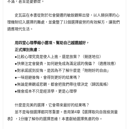
不滿，甚至是憂鬱症。
史瓦茲在本書從對於社會變遷的敏銳觀察出發，以人類抉擇的心
理機制切入選擇的難處，並彙整了11個選擇疲勞的有效解方，讓我們
適應現代生活。
用四堂心理學縮小選項、幫助自己越選越好，
正式揮別焦慮：
●比較心理究竟是使人上進，還是放棄？（競逐地位）
●快樂注定會變貴，如何避免成為滿足感的傀儡？（適應效應）
●對承諾感到反悔，是因為不了解什麼是「剛剛好的自由」
●一味迴避後悔，會得到更好的結果嗎？
●無論是樂觀或悲觀，都會把我們帶往壞決定（歸因風格）
●機會成本不只是經濟學，更是心理學
什麼是完美的選擇，它會帶來最好的結果嗎？
並不是每個選擇都同等重要。善用第4章【選擇取向自我檢測量
表】，1分鐘了解你的選擇思維！本書獻給選擇焦慮的你。