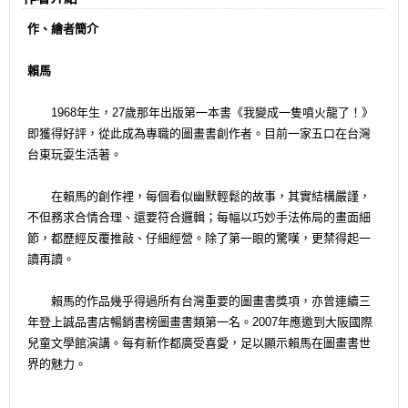
作、繪者簡介
賴馬
1968年生，27歲那年出版第一本書《我變成一隻噴火龍了！》
即獲得好評，從此成為專職的圖畫書創作者。目前一家五口在台灣
台東玩耍生活著。
在賴馬的創作裡，每個看似幽默輕鬆的故事，其實結構嚴謹，
不但務求合情合理、還要符合邏輯；每幅以巧妙手法佈局的畫面細
節，都歷經反覆推敲、仔細經營。除了第一眼的驚嘆，更禁得起一
讀再讀。
賴馬的作品幾乎得過所有台灣重要的圖畫書獎項，亦曾連續三
年登上誠品書店暢銷書榜圖畫書類第一名。2007年應邀到大阪國際
兒童文學館演講。每有新作都廣受喜愛，足以顯示賴馬在圖畫書世
界的魅力。