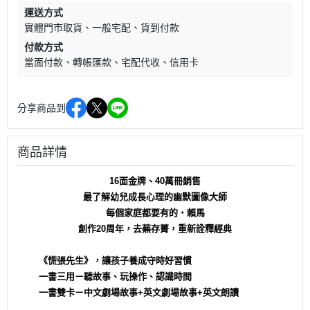
運送方式
實體門市取貨
一般宅配
貨到付款
付款方式
當面付款
轉帳匯款
宅配代收
信用卡
分享商品到
商品詳情
16
面金牌、40萬冊銷售
最了解幼兒成長心理的幽默圖像大師
每個家庭都要有的‧賴馬
創作20周年，去蕪存菁，重新詮釋經典
《慌張先生》，讓孩子養成守時好習慣
一書三用－聽故事、玩操作、認識時間
一書雙卡－中文劇場故事+英文劇場故事+英文朗讀