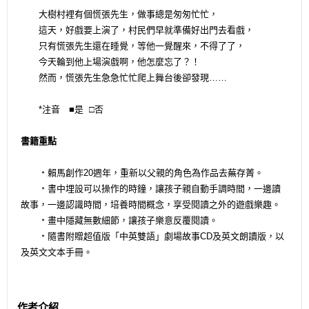
大樹村裡有個慌張先生，做事總是匆匆忙忙，
這天，好戲要上演了，村民們早就準備好出門去看戲，
只有慌張先生還在睡覺，等他一覺醒來，不得了了，
今天輪到他上場演戲啊，他怎麼忘了？！
然而，慌張先生急急忙忙爬上舞台後卻發現……
*注音 ■是 □否
書籍重點
﹡賴馬創作20週年，重新以父親的角色為作品去蕪存菁。
﹡書中埋設可以操作的時鐘，讓孩子親自動手調時間，一邊讀
故事，一邊認識時間，培養時間概念，享受閱讀之外的遊戲樂趣。
﹡畫中隱藏無數細節，讓孩子樂意反覆閱讀。
﹡隨書附贈超值版「中英雙語」劇場故事CD及英文朗讀版，以
及英文文本手冊。
作者介紹