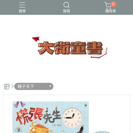
0
選單
搜尋
購物車
小牛頓科學讚
百科
立體書
端午節
節日繪本
親子天下