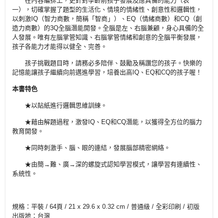
在內容編排上，更針對學齡前孩子發展及應具備的能力〔表
一），切確掌握了題型的生活化、情境的情緒性、創意性和邏輯性，
以刺激IQ（智力商數，簡稱「智商」）、EQ（情緒商數）和CQ（創
造力商數）的3Q全腦潛能開發。全腦是左、右腦兼顧，身心具備的全
人發展。唯有左腦掌管知識、右腦掌管情緒和創意的全腦平衡發展，
孩子各能力才能得以健全、完善。
孩子挑戰題目時，請務必多陪伴、鼓勵及稱讚您的孩子。快樂的
記憶能讓孩子繼續向前邁進學習，培養出高IQ、EQ和CQ的孩子喔！
本書特色
★以貼紙進行邏輯思維訓練。
★藉由解題過程，激發IQ、EQ和CQ潛能，以獲得全方位的腦力
教育開發。
★同時刺激手、腦、眼的連結，發展腦部精密網絡。
★由簡→難、廣→深的螺旋式認知學習模式，讓學習有連續性、
系統性。
規格：平裝 / 64頁 / 21 x 29.6 x 0.32 cm / 普通級 / 全彩印刷 / 初版
出版地：台灣