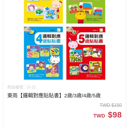
商品編號：
D-11
東雨【邏輯對應貼貼書】2歲/3歲/4歲/5歲
TWD
$
150
$
98
TWD