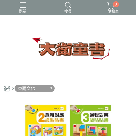
0
選單
搜尋
購物車
小牛頓科學讚
百科
立體書
端午節
節日繪本
東雨文化