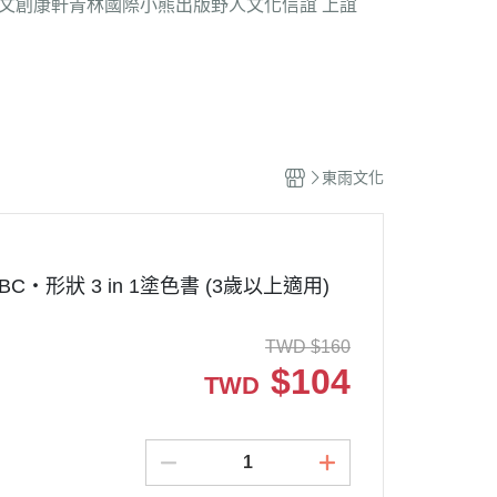
文創
康軒
青林國際
小熊出版
野人文化
信誼 上誼
東雨文化
BC‧形狀 3 in 1塗色書 (3歲以上適用)
TWD
$
160
$
104
TWD