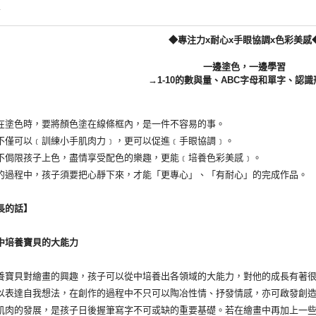
情
◆專注力x耐心x手眼協調x色彩美感
一邊塗色，一邊學習
→1-10的數與量、ABC字母和單字、認
色時，要將顏色塗在線條框內，是一件不容易的事。
可以﹝訓練小手肌肉力﹞，更可以促進﹝手眼協調﹞。
限孩子上色，盡情享受配色的樂趣，更能﹝培養色彩美感﹞。
程中，孩子須要把心靜下來，才能「更專心」、「有耐心」的完成作品。
的話】
培養寶貝的大能力
貝對繪畫的興趣，孩子可以從中培養出各領域的大能力，對他的成長有著很
以表達自我想法，在創作的過程中不只可以陶冶性情、抒發情感，亦可啟發創
肌肉的發展，是孩子日後握筆寫字不可或缺的重要基礎。若在繪畫中再加上一