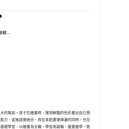
◆
識形狀←
大的幫助。孩子在繪畫時，運用鮮豔的色彩畫出自己想
造能力、促進感覺統合，而在拿起畫筆揮灑的同時，也在
些基礎學習，以繪畫為主軸，學習為副軸，邊畫邊學，既