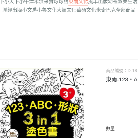
下
小天下
小牛津
禾流
采實
球球館
東雨文化
風車出版
幼福
双美生活
聯經出版
小文房
小魯文化
大穎文化
華碩文化
米奇巴克
全部商品
商品編號：
D-18
東雨-123‧A
數量