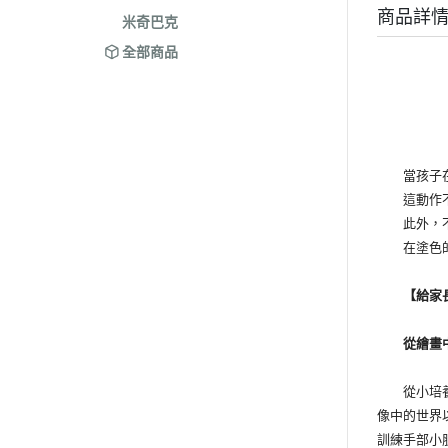
商品詳
米奇巴克
全部商品
當孩子在塗
這動作不僅
此外，不侷
在塗色的過
【給家長
從繪畫中
從小培養寶
像中的世界
訓練手部小