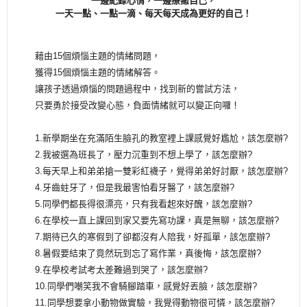
一邊紀錄心情，一邊療癒自己，
一天一點、一點一滴、每天每天成為更好的自己！
藉由15個煩惱主題的情緒問題，
獲得15個煩惱主題的情緒解答。
讓孩子透過煩惱的問題過程中，找到新的嘗試方法，
只要勇於接受改變心態，負面情緒就可以變正向囉！
1.新學期坐在充滿陌生臉孔的教室裡上課感覺好尷尬，該怎麼辦?
2.我被選為班長了，壓力沉重到不想上學了，該怎麼辦?
3.每天早上和弟弟搶一雙彩紅襪子，覺得弟弟好討厭，該怎麼辦?
4.牙齒蛀牙了，但是我最害怕看牙醫了，該怎麼辦?
5.同學們都長得很漂亮，只有我看起來好醜，該怎麼辦?
6.在學校一直上課回到家又要先寫功課，真是無聊，該怎麼辦?
7.期待已久的寒假到了卻都沒有人陪我，好孤單，該怎麼辦?
8.暑假要結束了竟然玩到忘了寫作業，真後悔，該怎麼辦?
9.在學校考試考太差難過到哭了，該怎麼辦?
10.同學們嘲笑我不會騎腳踏車，感覺好丟臉，該怎麼辦?
11.同學想要拿小動物做實驗，我覺得動物很可憐，該怎麼辦?