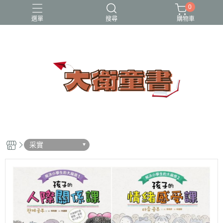
0
選單
搜尋
購物車
小牛頓科學讚
百科
立體書
端午節
節日繪本
采實