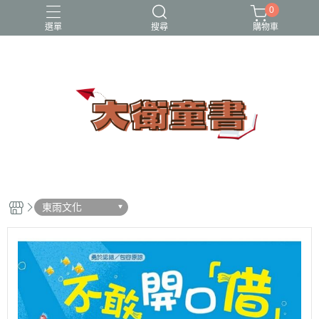
0
選單
搜尋
購物車
小牛頓科學讚
百科
立體書
端午節
節日繪本
東雨文化