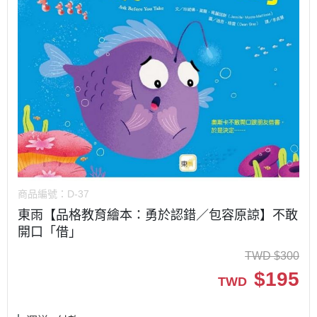
商品編號：
D-37
東雨【品格教育繪本：勇於認錯／包容原諒】不敢
開口「借」
TWD
$
300
$
195
TWD