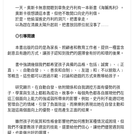
一天，奧斯卡無意間聽到章魚史丹利有一本新書《海獺馬利》。
奧斯卡很想讀這本書，但他不敢開口向史丹利借。
於是，他偷溜進史丹利的洞穴，把書拿走，
以為趕在清晨太陽升起前，把書放回原位就沒事了……
◎引導閱讀
本書出版的目的是為家長、照顧者和教育工作者，提供一種富含
創意且有趣的方式，讓孩子認知到我們的選擇會有好的和壞的後果。
書中強調幾個我們都希望孩子具備的品格，包括﹝誠實﹞、﹝正
直﹞、﹝自動自發﹞、﹝善良和自制﹞、﹝友誼﹞和﹝不以貌取人﹞
等概念，這些都可以透過示範、討論和遊戲的方式來教導給孩子。
研究顯示，在自動自發、依附關係和自我調控方面有優勢的孩
子，學業與生活上都較為成功。故事中，每個角色都各自展現他們在
這三個面向上能力的強或弱所帶來的影響。例如，史丹利不能適切地
管理自己的情緒，引發了負面效益，而樂樂則表現出她在自發主動和
友誼這兩個面向上的優勢，從而產生正面的結果。
雖然孩子的氣質和性格會影響他們如何應對某種情況或困境，但
我們不僅要教孩子適宜的技能，還要給他們信心，讓他們儘管遇到阻
礙，也能做出好的選擇。