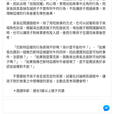
美，因此出現「自我炫耀」的心理，表現出如故事中主角的行為。而
家長與其直接告誡孩子不要有吹牛的行為，不妨讓孩子透過故事，來
理解這樣的行為會產生哪些後果。
家長在閱讀過程中，除了用唸故事的方式，也可以試著和孩子來
場角色扮演，模擬演出遇見猴子的危險狀況，增加親子間閱讀趣味同
時，也可以讓孩子對故事更有投入感，進而引導孩子在讀完故事後思
考：
「巴斯特這樣的行為表現不好嗎？為什麼不能吹牛？」、「如果
我也遇到一個像巴斯特這樣愛吹牛的同伴，因此遭遇到這麼可怕的事
件，怎麼辦？」、「如果我是雷克斯，我敢拿出勇氣去面對可怕的猴
子嗎？」、「如果我像巴斯特這樣吹牛被發現了，是不是應該勇於承
認並說聲對不起？」
不需要給予孩子肯定或否定的答案，試著在討論問答過程中，讓
孩子對於故事之中想傳達的意旨，主動去思考與體會吧！
＊適讀年齡：適合3歲以上親子共讀