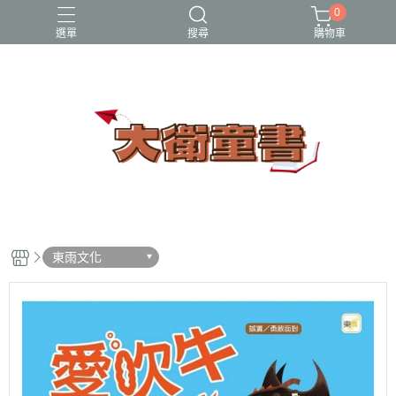
0
選單
搜尋
購物車
小牛頓科學讚
百科
立體書
端午節
節日繪本
東雨文化