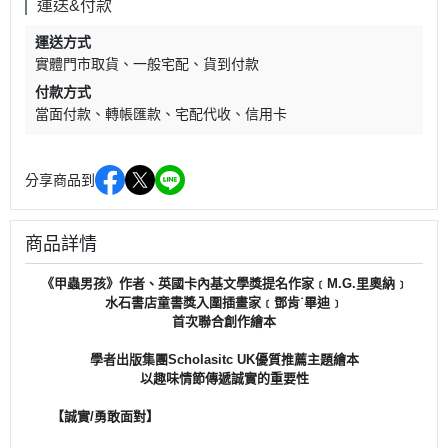
運送&付款
運送方式
實體門市取貨
一般宅配
貨到付款
付款方式
當面付款
轉帳匯款
宅配代收
信用卡
分享商品到
商品詳情
《甲蟲男孩》作者、英國卡內基文學獎提名作家﹝M.G.里奧納﹞
水石書店童書獎入圍插畫家﹝鄧肯˙畢迪﹞
首次聯合創作繪本
學者出版集團Scholasitc UK優質推薦主題繪本
以趣味情節傳遞誠實的重要性
【誠實/勇敢面對】