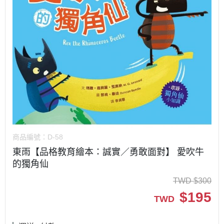
商品編號：
D-58
東雨【品格教育繪本：誠實／勇敢面對】 愛吹牛
的獨角仙
TWD
$
300
$
195
TWD