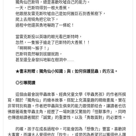
獨角仙巴斯特，總是喜歡吹噓自己的能力。
一天，巴斯特得到一根大香蕉，
他跟朋友雷克斯吹噓自己是如何搬巨石到香蕉樹下，
爬上去用犄角把它砍下，
過程中他還英勇地嚇跑了一條蛇！
當雷克斯投以英雄的眼光看巴斯特時，
忽然，一隻猴子搶走了巴斯特的大香蕉！！
「啊啊啊～猴子！」
巴斯特竟然嚇到拔腿就跑，
甚至還全身發抖地躲在樹洞中......
★書末附贈﹝獨角仙小知識﹞與﹝如何保護昆蟲﹞的方法。
◎引導閱讀
這個由最會說甲蟲故事、經典兒童文學《甲蟲男孩》的作者所撰
寫，關於「獨角仙」的繪本故事，搭配上充滿童趣的精緻畫風，實在
非常特別有趣。作者把甲蟲與生俱來的能力跟情節結合，讓讀者也彷
彿跟著兩隻甲蟲主角，經歷了一場刺激又驚險的「怪獸事件」，同時
也傳達給讀者關於「誠實」的重要性，以及「勇敢面對」的必要性。
的確，孩子在成長過程中，可能會因為「想像力」豐富，喜歡誇
大事實，而讓大人覺得他在「吹牛」，或是因為希望可以獲得他人讚