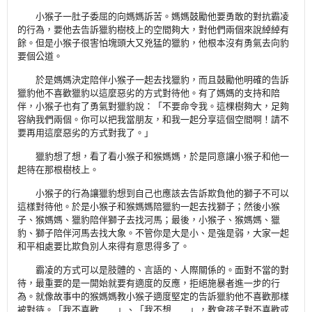
小猴子一肚子委屈的向媽媽訴苦。媽媽鼓勵他要勇敢的對抗霸凌
的行為，要他去告訴獵豹樹枝上的空間夠大，對他們兩個來說綽綽有
餘。但是小猴子很害怕塊頭大又兇猛的獵豹，他根本沒有勇氣去向豹
要個公道。
於是媽媽決定陪伴小猴子一起去找獵豹，而且鼓勵他明確的告訴
獵豹他不喜歡獵豹以這麼惡劣的方式對待他。有了媽媽的支持和陪
伴，小猴子也有了勇氣對獵豹說：「不要命令我。這棵樹夠大，足夠
容納我們兩個。你可以把我當朋友，和我一起分享這個空間啊！請不
要再用這麼惡劣的方式對我了。」
獵豹想了想，看了看小猴子和猴媽媽，於是同意讓小猴子和他一
起待在那根樹枝上。
小猴子的行為讓獵豹想到自己也應該去告訴欺負他的獅子不可以
這樣對待他。於是小猴子和猴媽媽陪獵豹一起去找獅子；然後小猴
子、猴媽媽、獵豹陪伴獅子去找河馬；最後，小猴子、猴媽媽、獵
豹、獅子陪伴河馬去找大象。不管你是大是小、是強是弱，大家一起
和平相處要比欺負別人來得有意思得多了。
霸凌的方式可以是肢體的、言語的、人際關係的。面對不當的對
待，最重要的是一開始就要有適度的反應，拒絕施暴者進一步的行
為。就像故事中的猴媽媽教小猴子適度堅定的告訴獵豹他不喜歡那樣
被對待。「我不喜歡……」、「我不想……」，教會孩子對不喜歡或