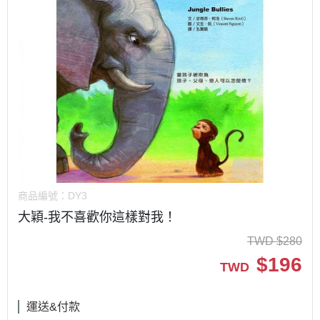
商品編號：
DY3
大穎-我不喜歡你這樣對我！
TWD
$
280
$
196
TWD
運送&付款