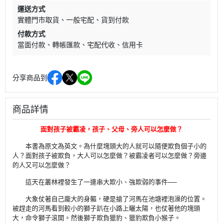
運送方式
實體門市取貨
一般宅配
貨到付款
付款方式
當面付款
轉帳匯款
宅配代收
信用卡
分享商品到
商品詳情
面對孩子被霸凌，孩子、父母、旁人可以怎麼做？
本書為原文為英文。為什麼塊頭大的人就可以隨便欺負個子小的
人？面對孩子被欺負，大人可以怎麼做？被霸凌者可以怎麼做？旁邊
的人又可以怎麼做？
這天在叢林裡發生了一連串大欺小、強欺弱的事件──
大象仗著自己龐大的身軀，硬是搶了河馬在池塘裡泡澡的位置。
被趕走的河馬看到較小的獅子趴在小路上曬太陽，也仗著他的塊頭
大，命令獅子滾開。然後獅子欺負獵豹、獵豹欺負小猴子。