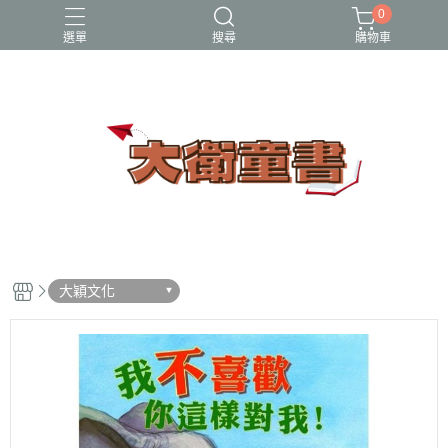
0
選單
搜尋
購物車
小牛頓科學讚
百科
立體書
端午節
節日繪本
大穎文化