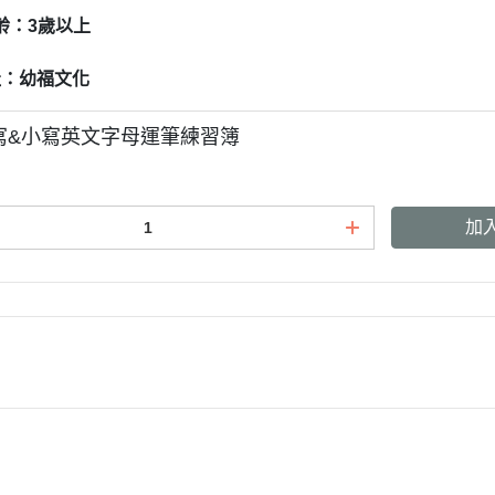
齡：3歲以上
社：幼福文化
寫&小寫英文字母運筆練習簿
加