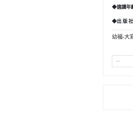
◆適讀年
◆出 版 
幼福-大