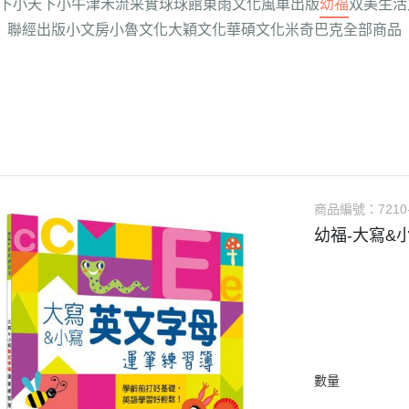
下
小天下
小牛津
禾流
采實
球球館
東雨文化
風車出版
幼福
双美生活
聯經出版
小文房
小魯文化
大穎文化
華碩文化
米奇巴克
全部商品
商品編號：
7210
幼福-大寫&
數量