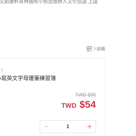
文創
康軒
青林國際
小熊出版
野人文化
信誼 上誼
幼福
-1
小寫英文字母運筆練習簿
TWD
$
90
$
54
TWD