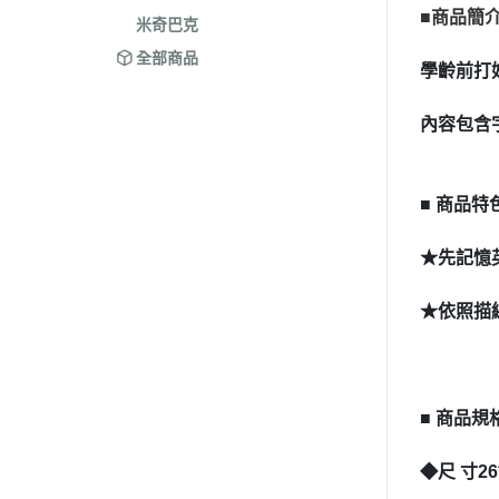
■商品簡
米奇巴克
全部商品
學齡前
內容包含
■ 商品特
★先記憶
★依照描
■ 商品規
◆尺 寸26