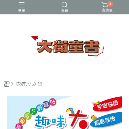
0
選單
搜尋
購物車
小牛頓科學讚
百科
立體書
端午節
節日繪本
《巧育文化》寶寶
啟蒙大圓圓貼