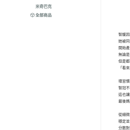
米奇巴克
全部商品
智媛因為
她被同學
開始產生
無論是在
但是都
「看來壞
壞習慣的
智冠不久
這也讓媽
最後媽媽
從細微處
穩定並加
分散對於