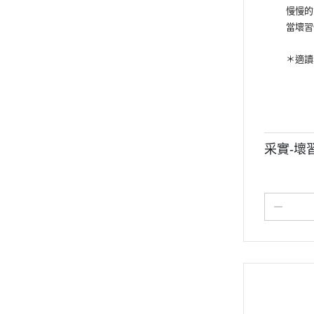
慢慢的會
當壞習慣
＊適讀年齡
采實-壞