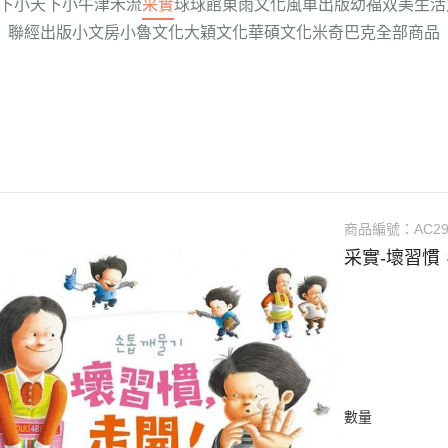
下
小天下
小牛津
禾流
采實
球球館
東雨文化
風車出版
幼福
双美生活
聯經出版
小文房
小魯文化
大穎文化
華碩文化
米奇巴克
全部商品
商品編號：
AC2
采實-壞習慣
數量