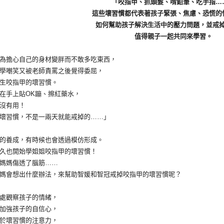
「咬指甲、抓頭髮、啃鉛筆、吃手指…
這些壞習慣都代表著孩子緊張、焦慮、恐慌的
如何幫助孩子解決生活中的壓力問題，並戒
值得親子一起共同來學習。
擔心自己的身材變胖而不敢多吃東西，
嘲笑又被老師責罵之後覺得委屈，
咬指甲的壞習慣。
手上貼OK蹦、擦紅藥水，
沒有用！
習慣，不是一兩天就能戒掉的……」
養成，有時候也會透過模仿形成。
也開始學姐姐咬指甲的壞習慣！
媽傷透了腦筋……
會想出什麼辦法，來幫助智媛和智冠戒掉咬指甲的壞習慣呢？
觀察孩子的情緒，
強孩子的自信心，
壞習慣的注意力，