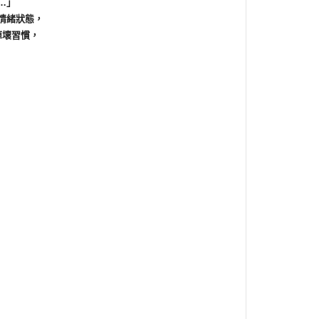
…」
情緒狀態，
掉壞習慣，