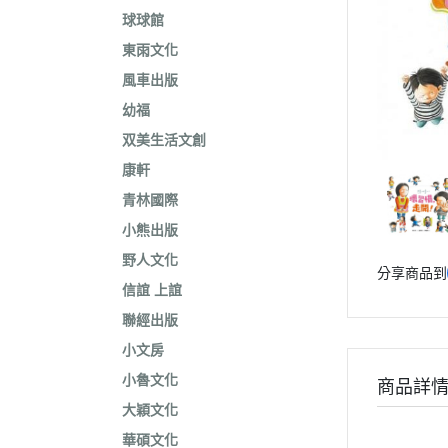
球球館
東雨文化
風車出版
幼福
双美生活文創
康軒
青林國際
小熊出版
野人文化
分享商品到
信誼 上誼
聯經出版
小文房
小魯文化
商品詳
大穎文化
華碩文化