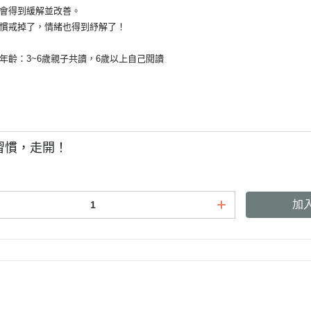
得到緩解並改善。
戒掉了，情緒也得到紓解了！
：3~6歲親子共讀，6歲以上自己閱讀
習慣，走開！
加