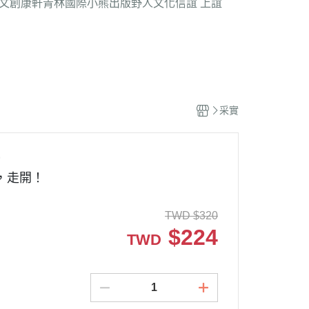
文創
康軒
青林國際
小熊出版
野人文化
信誼 上誼
采實
9
，走開！
TWD
$
320
$
224
TWD