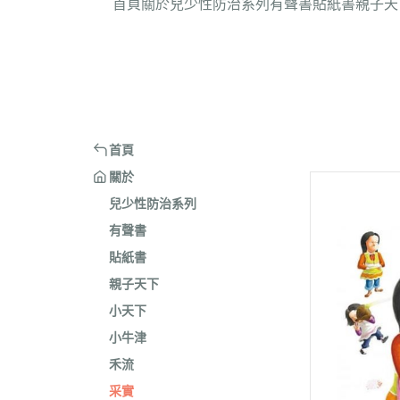
首頁
關於
兒少性防治系列
有聲書
貼紙書
親子天
首頁
關於
兒少性防治系列
有聲書
貼紙書
親子天下
小天下
小牛津
禾流
采實